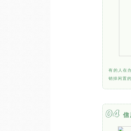
有的人在
销掉闲置
04
信