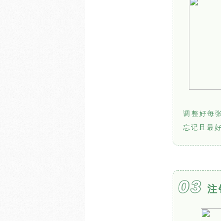
调整好每
忘记且最好
03
注